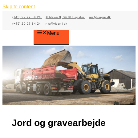
Skip to content
(+45) 29 27 34 24
Æblevej 9, 9670 Løgstør
nis@viogni.dk
(+45) 29 27 34 24
nis@viogni.dk
Menu
Jord og gravearbejde